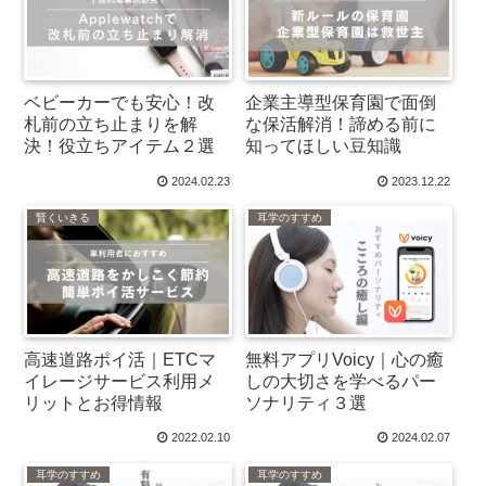
ベビーカーでも安心！改
企業主導型保育園で面倒
札前の立ち止まりを解
な保活解消！諦める前に
決！役立ちアイテム２選
知ってほしい豆知識
2024.02.23
2023.12.22
賢くいきる
耳学のすすめ
高速道路ポイ活｜ETCマ
無料アプリVoicy｜心の癒
イレージサービス利用メ
しの大切さを学べるパー
リットとお得情報
ソナリティ３選
2022.02.10
2024.02.07
耳学のすすめ
耳学のすすめ