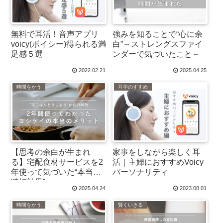
無料で耳活！音声アプリ
強みを知ることで“心に余
voicy(ボイシー)得られる満
白”～ストレングスファイ
足感５選
ンダーで気づいたこと～
2022.02.21
2025.04.25
時間をかう
耳学のすすめ
【思考の余白が生まれ
家事をしながら楽しく耳
る】宅配食材サービスを2
活｜主婦におすすめVoicy
年使って気づいた“本当の
パーソナリティ
時短効果”
2025.04.24
2023.08.01
時間をかう
賢くいきる