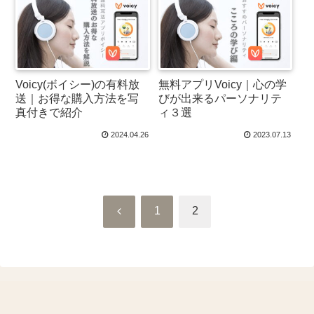
Voicy(ボイシー)の有料放
無料アプリVoicy｜心の学
送｜お得な購入方法を写
びが出来るパーソナリテ
真付きで紹介
ィ３選
2024.04.26
2023.07.13
前
1
2
へ