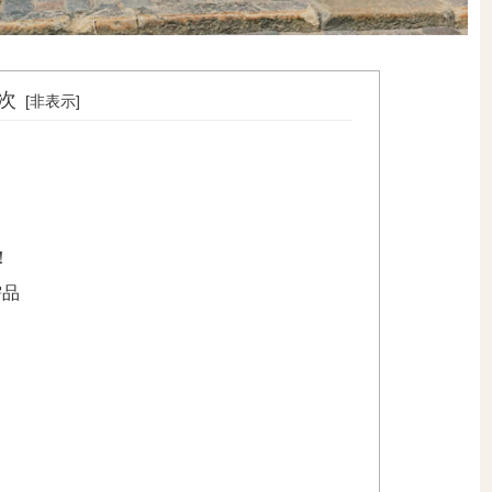
次
！
需品